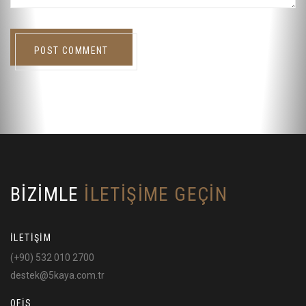
POST COMMENT
BİZİMLE
İLETİŞİME GEÇİN
İLETİŞİM
(+90) 532 010 2700
destek@5kaya.com.tr
OFİS