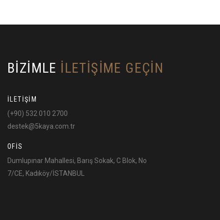
BİZİMLE
İLETİŞİME GEÇİN
İLETİŞİM
(+90) 532 010 2700
destek@5kaya.com.tr
OFİS
Dumlupınar Mahallesi, Barış Sokak, C Blok, No
7/CE, Kadıköy/İSTANBUL