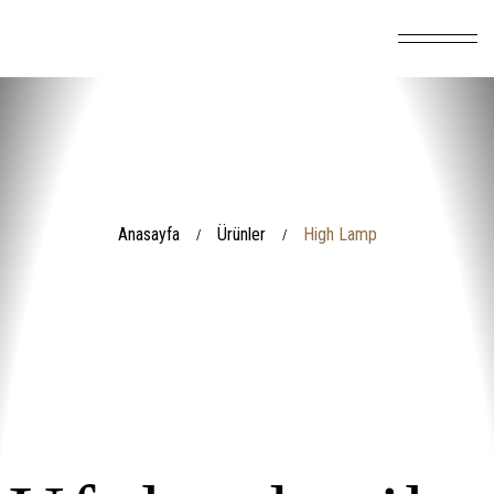
Anasayfa
Ürünler
High Lamp
/
/